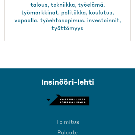
talous
,
tekniikka
,
työelämä
,
työmarkkinat
,
politiikka
,
koulutus
,
vapaalla
,
työehtosopimus
,
investoinnit
,
työttömyys
Insinööri-lehti
Toimitus
Palaute