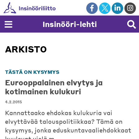
Skip
to
content
Insinööri-lehti
ARKISTO
TÄSTÄ ON KYSYMYS
Eurooppalainen elvytys ja
kotimainen kulukuri
4.2.2015
Kannattaako ehdokas kulukuria vai
elvyttävää talouspolitiikkaa? Tämä on
kysymys, jonka eduskuntavaaliehdokkaat
kuulevat vielä m