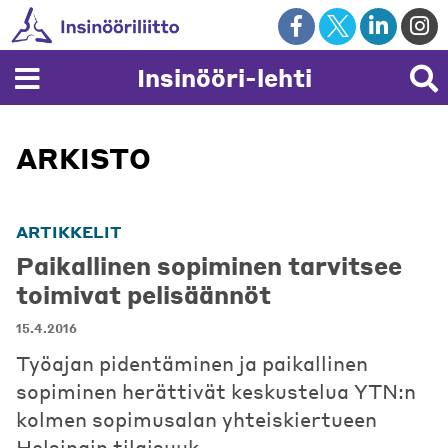
Skip
to
content
Insinööri-lehti
ARKISTO
ARTIKKELIT
Paikallinen sopiminen tarvitsee
toimivat pelisäännöt
15.4.2016
Työajan pidentäminen ja paikallinen
sopiminen herättivät keskustelua YTN:n
kolmen sopimusalan yhteiskiertueen
Helsingin tilaisuuk