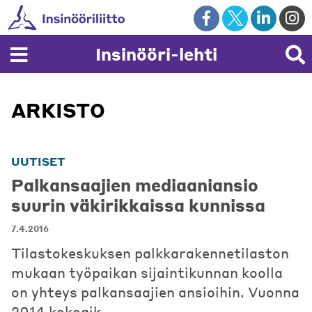
Skip
to
content
Insinööri-lehti
ARKISTO
UUTISET
Palkansaajien mediaaniansio
suurin väkirikkaissa kunnissa
7.4.2016
Tilastokeskuksen palkkarakennetilaston
mukaan työpaikan sijaintikunnan koolla
on yhteys palkansaajien ansioihin. Vuonna
2014 kokoaik