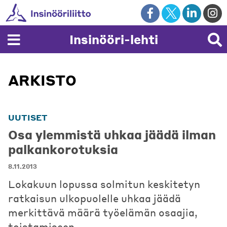
Skip
to
content
Insinööri-lehti
ARKISTO
UUTISET
Osa ylemmistä uhkaa jäädä ilman
palkankorotuksia
8.11.2013
Lokakuun lopussa solmitun keskitetyn
ratkaisun ulkopuolelle uhkaa jäädä
merkittävä määrä työelämän osaajia,
toistamiseen.