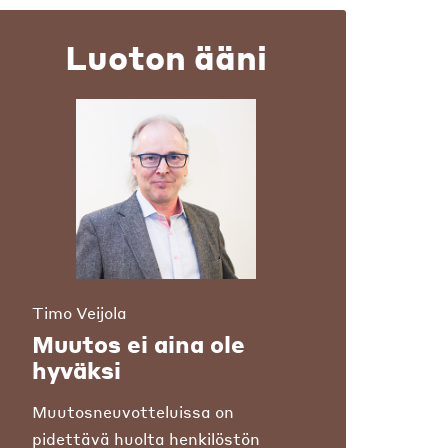
Luoton ääni
Timo Veijola
Muutos ei aina ole
hyväksi
Muutosneuvotteluissa on
pidettävä huolta henkilöstön