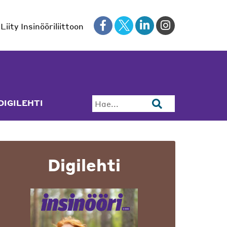
Liity Insinööriliittoon
DIGILEHTI
Hae...
Digilehti