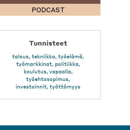
PODCAST
Tunnisteet
talous
,
tekniikka
,
työelämä
,
työmarkkinat
,
politiikka
,
koulutus
,
vapaalla
,
työehtosopimus
,
investoinnit
,
työttömyys