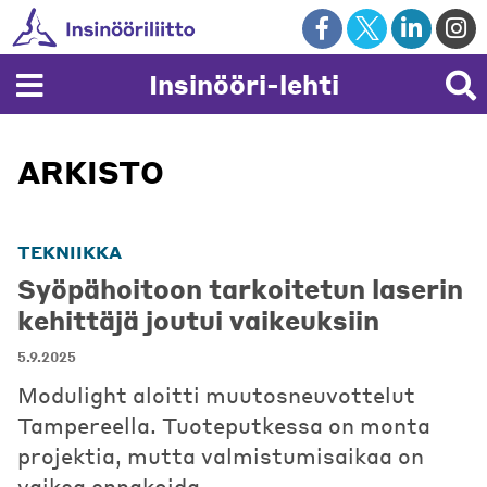
Skip
to
content
Insinööri-lehti
ARKISTO
TEKNIIKKA
Syöpähoitoon tarkoitetun laserin
kehittäjä joutui vaikeuksiin
5.9.2025
Modulight aloitti muutosneuvottelut
Tampereella. Tuoteputkessa on monta
projektia, mutta valmistumisaikaa on
vaikea ennakoida.