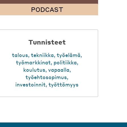
PODCAST
Tunnisteet
talous
,
tekniikka
,
työelämä
,
työmarkkinat
,
politiikka
,
koulutus
,
vapaalla
,
työehtosopimus
,
investoinnit
,
työttömyys