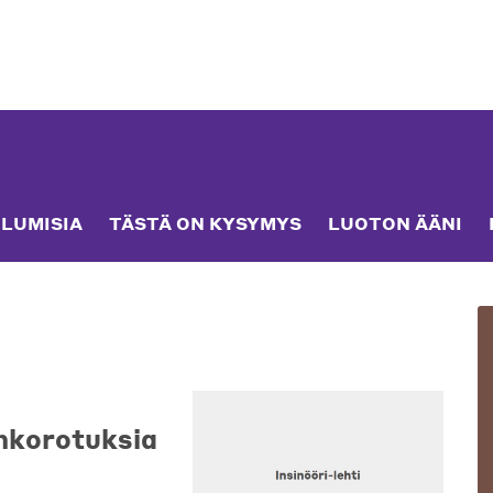
LUMISIA
TÄSTÄ ON KYSYMYS
LUOTON ÄÄNI
ankorotuksia