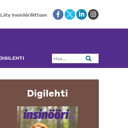
Liity Insinööriliittoon
DIGILEHTI
Hae...
Digilehti