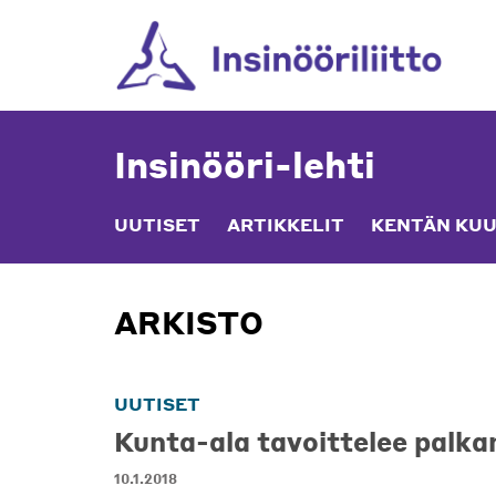
Skip
to
content
Insinööri-lehti
UUTISET
ARTIKKELIT
KENTÄN KUU
ARKISTO
UUTISET
Kunta-ala tavoittelee palk
10.1.2018