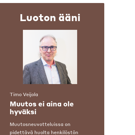
Luoton ääni
Timo Veijola
Muutos ei aina ole
hyväksi
Muutosneuvotteluissa on
pidettävä huolta henkilöstön