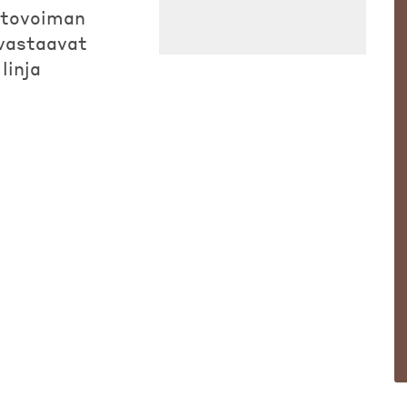
stovoiman
 vastaavat
linja