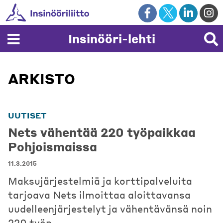
Skip
to
content
Insinööri-lehti
ARKISTO
UUTISET
Nets vähentää 220 työpaikkaa
Pohjoismaissa
11.3.2015
Maksujärjestelmiä ja korttipalveluita
tarjoava Nets ilmoittaa aloittavansa
uudelleenjärjestelyt ja vähentävänsä noin
220 työp