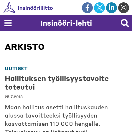
Skip
to
content
Insinööri-lehti
ARKISTO
UUTISET
Hallituksen työllisyystavoite
toteutui
25.7.2018
Maan hallitus asetti hallituskauden
alussa tavoitteeksi työllisyyden
kasvattamisen 110 000 hengelle.
Talouskasvu on lisännyt työl