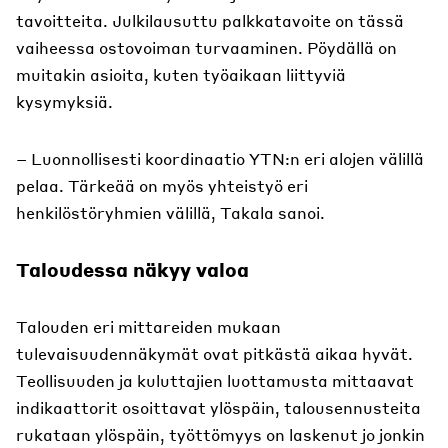
tavoitteita. Julkilausuttu palkkatavoite on tässä
vaiheessa ostovoiman turvaaminen. Pöydällä on
muitakin asioita, kuten työaikaan liittyviä
kysymyksiä.
– Luonnollisesti koordinaatio YTN:n eri alojen välillä
pelaa. Tärkeää on myös yhteistyö eri
henkilöstöryhmien välillä, Takala sanoi.
Taloudessa näkyy valoa
Talouden eri mittareiden mukaan
tulevaisuudennäkymät ovat pitkästä aikaa hyvät.
Teollisuuden ja kuluttajien luottamusta mittaavat
indikaattorit osoittavat ylöspäin, talousennusteita
rukataan ylöspäin, työttömyys on laskenut jo jonkin