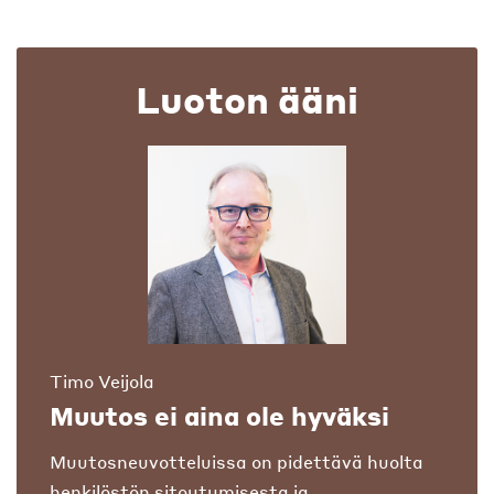
Luoton ääni
Timo Veijola
Muutos ei aina ole hyväksi
Muutosneuvotteluissa on pidettävä huolta
henkilöstön sitoutumisesta ja