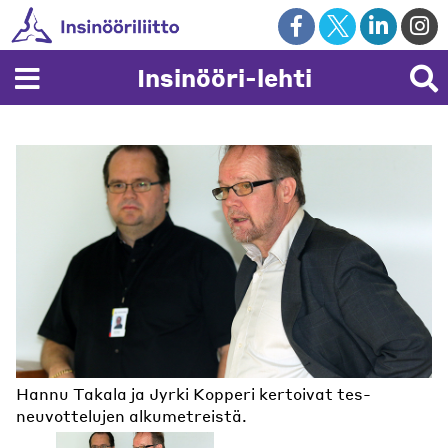
Skip
to
content
Insinööri-lehti
Hannu Takala ja Jyrki Kopperi kertoivat tes-
YTN tavoittelee neuvotteluissa ostovoiman
neuvottelujen alkumetreistä.
turvaamista.