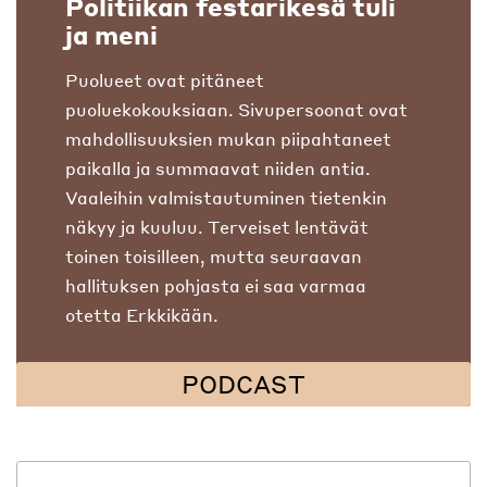
Politiikan festarikesä tuli
ja meni
Puolueet ovat pitäneet
puoluekokouksiaan. Sivupersoonat ovat
mahdollisuuksien mukan piipahtaneet
paikalla ja summaavat niiden antia.
Vaaleihin valmistautuminen tietenkin
näkyy ja kuuluu. Terveiset lentävät
toinen toisilleen, mutta seuraavan
hallituksen pohjasta ei saa varmaa
otetta Erkkikään.
PODCAST