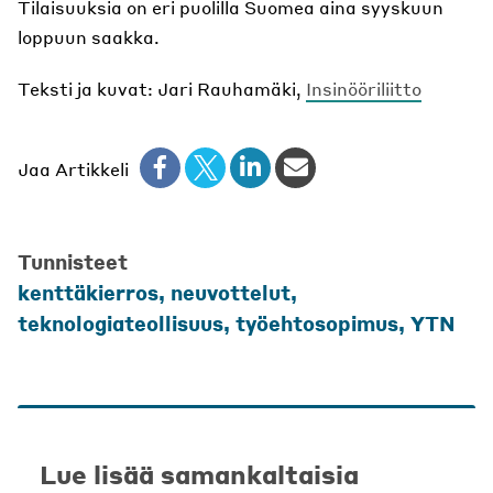
Tilaisuuksia on eri puolilla Suomea aina syyskuun
loppuun saakka.
Teksti ja kuvat: Jari Rauhamäki,
Insinööriliitto
Jaa Artikkeli
Tunnisteet
kenttäkierros
,
neuvottelut
,
teknologiateollisuus
,
työehtosopimus
,
YTN
Lue lisää samankaltaisia