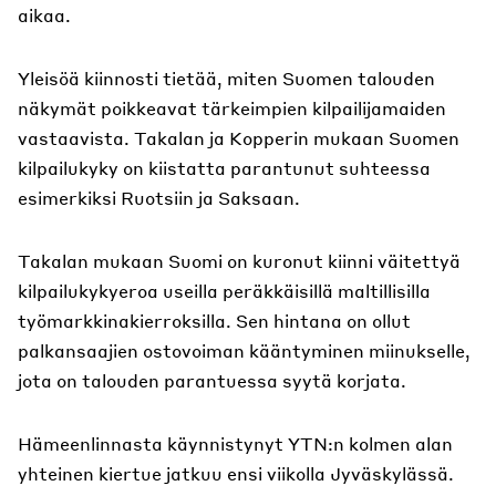
aikaa.
Yleisöä kiinnosti tietää, miten Suomen talouden
näkymät poikkeavat tärkeimpien kilpailijamaiden
vastaavista. Takalan ja Kopperin mukaan Suomen
kilpailukyky on kiistatta parantunut suhteessa
esimerkiksi Ruotsiin ja Saksaan.
Takalan mukaan Suomi on kuronut kiinni väitettyä
kilpailukykyeroa useilla peräkkäisillä maltillisilla
työmarkkinakierroksilla. Sen hintana on ollut
palkansaajien ostovoiman kääntyminen miinukselle,
jota on talouden parantuessa syytä korjata.
Hämeenlinnasta käynnistynyt YTN:n kolmen alan
yhteinen kiertue jatkuu ensi viikolla Jyväskylässä.