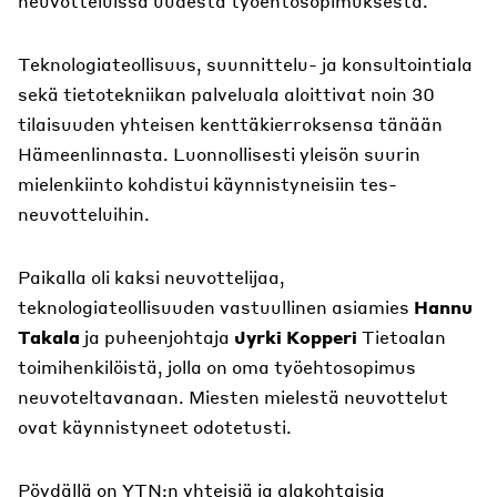
neuvotteluissa uudesta työehtosopimuksesta.
Teknologiateollisuus, suunnittelu- ja konsultointiala
sekä tietotekniikan palveluala aloittivat noin 30
tilaisuuden yhteisen kenttäkierroksensa tänään
Hämeenlinnasta. Luonnollisesti yleisön suurin
mielenkiinto kohdistui käynnistyneisiin tes-
neuvotteluihin.
Paikalla oli kaksi neuvottelijaa,
teknologiateollisuuden vastuullinen asiamies
Hannu
Takala
ja puheenjohtaja
Jyrki Kopperi
Tietoalan
toimihenkilöistä, jolla on oma työehtosopimus
neuvoteltavanaan. Miesten mielestä neuvottelut
ovat käynnistyneet odotetusti.
Pöydällä on YTN:n yhteisiä ja alakohtaisia