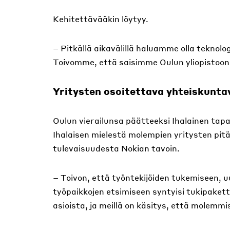
Kehitettävääkin löytyy.
– Pitkällä aikavälillä haluamme olla teknolo
Toivomme, että saisimme Oulun yliopistoon
Yritysten osoitettava yhteiskunt
Oulun vierailunsa päätteeksi Ihalainen tap
Ihalaisen mielestä molempien yritysten pit
tulevaisuudesta Nokian tavoin.
– Toivon, että työntekijöiden tukemiseen, 
työpaikkojen etsimiseen syntyisi tukipakette
asioista, ja meillä on käsitys, että molemmi