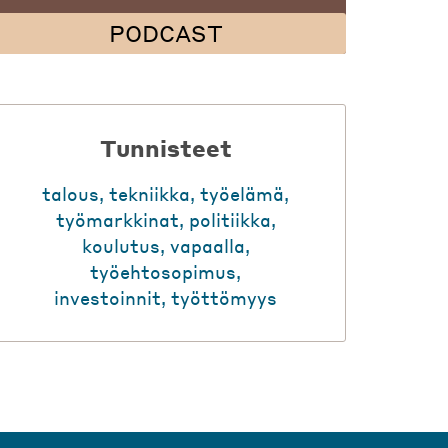
PODCAST
Tunnisteet
talous
,
tekniikka
,
työelämä
,
työmarkkinat
,
politiikka
,
koulutus
,
vapaalla
,
työehtosopimus
,
investoinnit
,
työttömyys