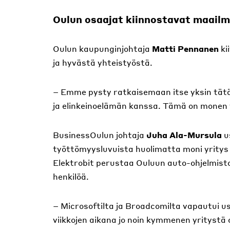
Oulun osaajat kiinnostavat maailm
Oulun kaupunginjohtaja
Matti Pennanen
ki
ja hyvästä yhteistyöstä.
– Emme pysty ratkaisemaan itse yksin tät
ja elinkeinoelämän kanssa. Tämä on monen 
BusinessOulun johtaja
Juha Ala-Mursula
u
työttömyysluvuista huolimatta moni yritys 
Elektrobit perustaa Ouluun auto-ohjelmist
henkilöä.
– Microsoftilta ja Broadcomilta vapautui 
viikkojen aikana jo noin kymmenen yritystä