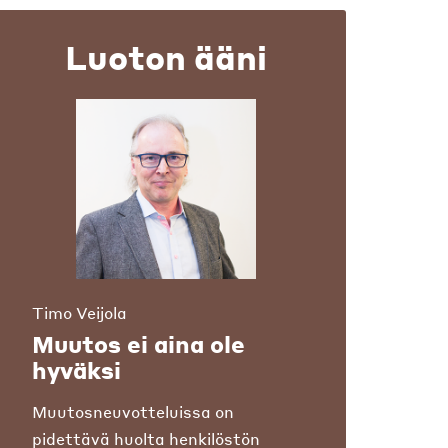
Luoton ääni
Timo Veijola
Muutos ei aina ole
hyväksi
Muutosneuvotteluissa on
pidettävä huolta henkilöstön