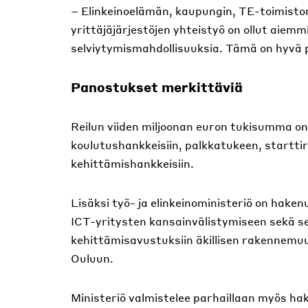
– Elinkeinoelämän, kaupungin, TE-toimiston
yrittäjäjärjestöjen yhteistyö on ollut aiemmi
selviytymismahdollisuuksia. Tämä on hyvä p
Panostukset merkittäviä
Reilun viiden miljoonan euron tukisumma on
koulutushankkeisiin, palkkatukeen, starttir
kehittämishankkeisiin.
Lisäksi työ- ja elinkeinoministeriö on haken
ICT-yritysten kansainvälistymiseen sekä se
kehittämisavustuksiin äkillisen rakennemuut
Ouluun.
Ministeriö valmistelee parhaillaan myös ha