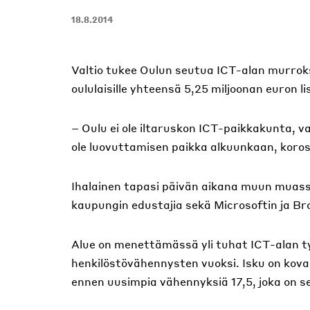
18.8.2014
Valtio tukee Oulun seutua ICT-alan murroks
oululaisille yhteensä 5,25 miljoonan euron
– Oulu ei ole iltaruskon ICT-paikkakunta, va
ole luovuttamisen paikka alkuunkaan, koros
Ihalainen tapasi päivän aikana muun muas
kaupungin edustajia sekä Microsoftin ja Br
Alue on menettämässä yli tuhat ICT-alan t
henkilöstövähennysten vuoksi. Isku on kova 
ennen uusimpia vähennyksiä 17,5, joka on s