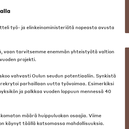
alla
itteli työ- ja elinkeinoministeriötä nopeasta avusta
ä, vaan tarvitsemme enemmän yhteistyötä valtion
vuoden projekti.
skoo vahvasti Oulun seudun potentiaaliin. Synkistä
rekrytoi parhaillaan uutta työvoimaa. Esimerkiksi
oyksikön ja palkkaa vuoden loppuun mennessä 40
uskomaton määrä huippuluokan osaajia. Viime
 on käynyt täällä katsomassa mahdollisuuksia.