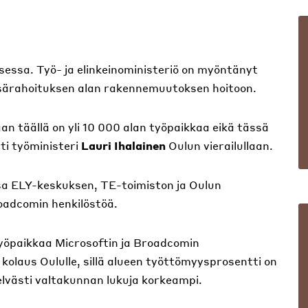
essa. Työ- ja elinkeinoministeriö on myöntänyt
 lisärahoituksen alan rakennemuutoksen hoitoon.
an täällä on yli 10 000 alan työpaikkaa eikä tässä
ti työministeri
Lauri Ihalainen
Oulun vierailullaan.
sa ELY-keskuksen, TE-toimiston ja Oulun
oadcomin henkilöstöä.
yöpaikkaa Microsoftin ja Broadcomin
kolaus Oululle, sillä alueen työttömyysprosentti on
elvästi valtakunnan lukuja korkeampi.