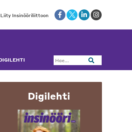
Liity Insinööriliittoon
DIGILEHTI
Hae...
Digilehti