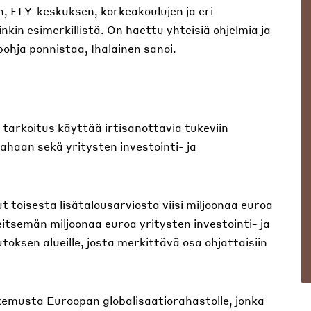
, ELY-keskuksen, korkeakoulujen ja eri
nkin esimerkillistä. On haettu yhteisiä ohjelmia ja
ohja ponnistaa, Ihalainen sanoi.
 tarkoitus käyttää irtisanottavia tukeviin
ahaan sekä yritysten investointi- ja
ut toisesta lisätalousarviosta viisi miljoonaa euroa
itsemän miljoonaa euroa yritysten investointi- ja
oksen alueille, josta merkittävä osa ohjattaisiin
kemusta Euroopan globalisaatiorahastolle, jonka