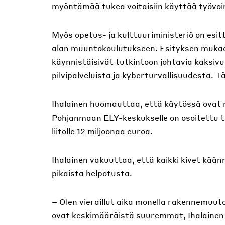
myöntämää tukea voitaisiin käyttää työvoi
Myös opetus- ja kulttuuriministeriö on esi
alan muuntokoulutukseen. Esityksen mukaa
käynnistäisivät tutkintoon johtavia kaksiv
pilvipalveluista ja kyberturvallisuudesta. 
Ihalainen huomauttaa, että käytössä ovat 
Pohjanmaan ELY-keskukselle on osoitettu t
liitolle 12 miljoonaa euroa.
Ihalainen vakuuttaa, että kaikki kivet kään
pikaista helpotusta.
– Olen vieraillut aika monella rakennemuut
ovat keskimääräistä suuremmat, Ihalainen 