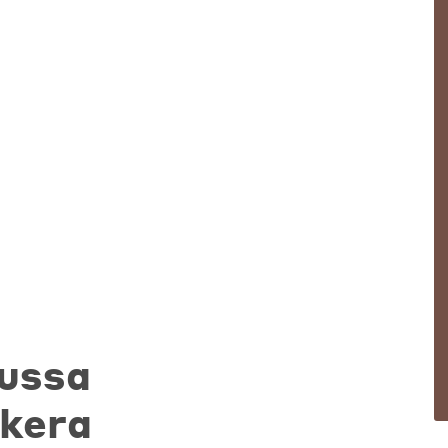
lussa
 kera