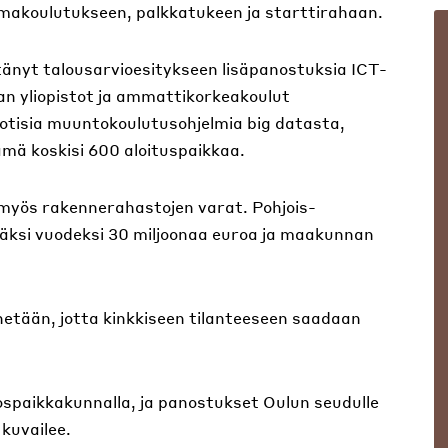
makoulutukseen, palkkatukeen ja starttirahaan.
ttänyt talousarvioesitykseen lisäpanostuksia ICT-
n yliopistot ja ammattikorkeakoulut
uotisia muuntokoulutusohjelmia big datasta,
Tämä koskisi 600 aloituspaikkaa.
myös rakennerahastojen varat. Pohjois-
äksi vuodeksi 30 miljoonaa euroa ja maakunnan
netään, jotta kinkkiseen tilanteeseen saadaan
ospaikkakunnalla, ja panostukset Oulun seudulle
kuvailee.