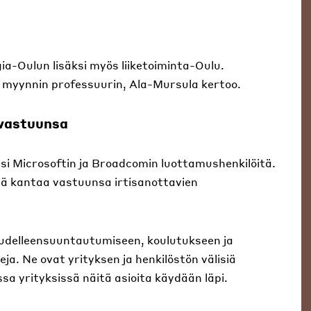
gia-Oulun lisäksi myös liiketoiminta-Oulu.
 myynnin professuurin, Ala-Mursula kertoo.
avastuunsa
asi Microsoftin ja Broadcomin luottamushenkilöitä.
ää kantaa vastuunsa irtisanottavien
uudelleensuuntautumiseen, koulutukseen ja
ja. Ne ovat yrityksen ja henkilöstön välisiä
ssa yrityksissä näitä asioita käydään läpi.