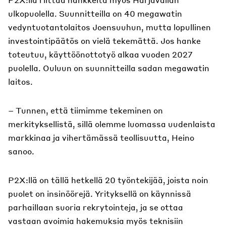
ulkopuolella. Suunnitteilla on 40 megawatin
vedyntuotantolaitos Joensuuhun, mutta lopullinen
investointipäätös on vielä tekemättä. Jos hanke
toteutuu, käyttöönottotyö alkaa vuoden 2027
puolella. Ouluun on suunnitteilla sadan megawatin
laitos.
– Tunnen, että tiimimme tekeminen on
merkityksellistä, sillä olemme luomassa uudenlaista
markkinaa ja vihertämässä teollisuutta, Heino
sanoo.
P2X:llä on tällä hetkellä 20 työntekijää, joista noin
puolet on insinöörejä. Yrityksellä on käynnissä
parhaillaan suoria rekrytointeja, ja se ottaa
vastaan avoimia hakemuksia myös teknisiin