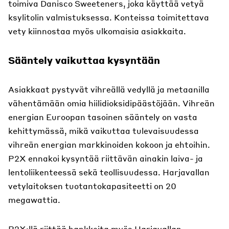
toimiva Danisco Sweeteners, joka käyttää vetyä
ksylitolin valmistuksessa. Konteissa toimitettava
vety kiinnostaa myös ulkomaisia asiakkaita.
Sääntely vaikuttaa kysyntään
Asiakkaat pystyvät vihreällä vedyllä ja metaanilla
vähentämään omia hiilidioksidipäästöjään. Vihreän
energian Euroopan tasoinen sääntely on vasta
kehittymässä, mikä vaikuttaa tulevaisuudessa
vihreän energian markkinoiden kokoon ja ehtoihin.
P2X ennakoi kysyntää riittävän ainakin laiva- ja
lentoliikenteessä sekä teollisuudessa. Harjavallan
vetylaitoksen tuotantokapasiteetti on 20
megawattia.
P2X:llä riittää hankkeita myös Harjavallan