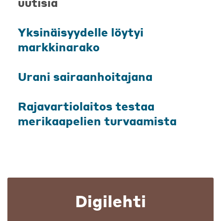
uutisia
Yksinäisyydelle löytyi
markkinarako
Urani sairaanhoitajana
Rajavartiolaitos testaa
merikaapelien turvaamista
Digilehti