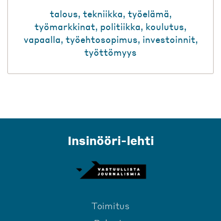
talous
,
tekniikka
,
työelämä
,
työmarkkinat
,
politiikka
,
koulutus
,
vapaalla
,
työehtosopimus
,
investoinnit
,
työttömyys
Insinööri-lehti
Toimitus