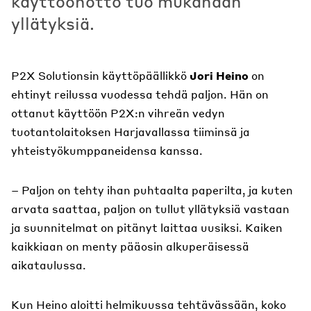
käyttöönotto tuo mukanaan
yllätyksiä.
P2X Solutionsin käyttöpäällikkö
Jori Heino
on
ehtinyt reilussa vuodessa tehdä paljon. Hän on
ottanut käyttöön P2X:n vihreän vedyn
tuotantolaitoksen Harjavallassa tiiminsä ja
yhteistyökumppaneidensa kanssa.
– Paljon on tehty ihan puhtaalta paperilta, ja kuten
arvata saattaa, paljon on tullut yllätyksiä vastaan
ja suunnitelmat on pitänyt laittaa uusiksi. Kaiken
kaikkiaan on menty pääosin alkuperäisessä
aikataulussa.
Kun Heino aloitti helmikuussa tehtävässään, koko