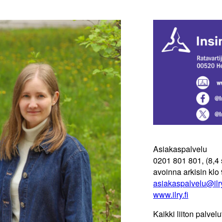
Asiakaspalvelu
0201 801 801, (8,4 
avoinna arkisin klo
asiakaspalvelu@ilry
www.ilry.fi
Kaikki liiton palvelu