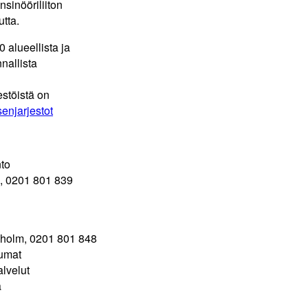
nsinööriliiton
tta.
30 alueellista ja
nallista
estöistä on
asenjarjestot
to
a
, 0201 801 839
nholm
, 0201 801 848
tumat
alvelut
a