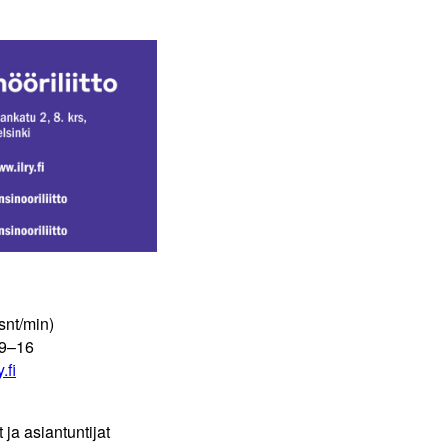
snt/min)
 9–16
.fi
t ja asiantuntijat