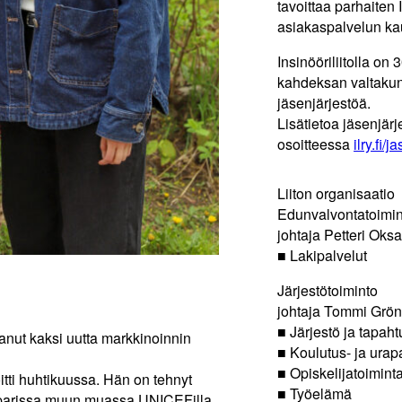
tavoittaa parhaiten I
asiakaspalvelun kau
Insinööriliitolla on 
kahdeksan valtakun
jäsenjärjestöä.
Lisätietoa jäsenjärj
osoitteessa
ilry.fi/j
Liiton organisaatio
Edunvalvontatoimin
johtaja
Petteri Oks
■
Lakipalvelut
Järjestötoiminto
johtaja
Tommi Grö
■
Järjestö ja tapah
tanut kaksi uutta markkinoinnin
■
Koulutus- ja urap
■
Opiskelijatoimint
itti huhtikuussa. Hän on tehnyt
■
Työelämä
n parissa muun muassa UNICEFilla.