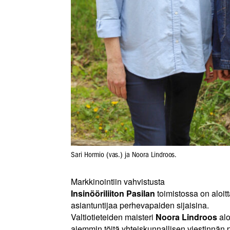
Sari Hormio (vas.) ja Noora Lindroos.
Markkinointiin vahvistusta
Insinööriliiton Pasilan
toimistossa on aloit
asiantuntijaa perhevapaiden sijaisina.
Valtiotieteiden maisteri
Noora Lindroos
alo
aiemmin töitä yhteiskunnallisen viestinnä