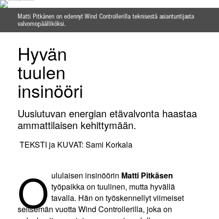
Matti Pitkänen on edennyt Wind Controllerilla teknisestä asiantuntijasta
valvomopäälliköksi.
Hyvän
tuulen
insinööri
Uusiutuvan energian etävalvonta haastaa
ammattilaisen kehittymään.
TEKSTI
ja
KUVAT
: Sami Korkala
O
ululaisen insinöörin
Matti Pitkäsen
työpaikka on tuulinen, mutta hyvällä
tavalla. Hän on työskennellyt viimeiset
seitsemän vuotta Wind Controllerilla, joka on