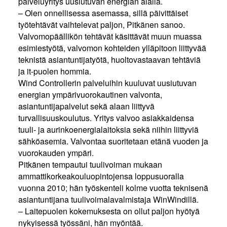
palveluyritys uusiutuvan energian alalla.
– Olen onnellisessa asemassa, sillä päivittäiset
työtehtävät vaihtelevat paljon, Pitkänen sanoo.
Valvomopäällikön tehtävät käsittävät muun muassa
esimiestyötä, valvomon kohteiden ylläpitoon liittyvää
teknistä asiantuntijatyötä, huoltovastaavan tehtäviä
ja it-puolen hommia.
Wind Controllerin palveluihin kuuluvat uusiutuvan
energian ympärivuorokautinen valvonta,
asiantuntijapalvelut sekä alaan liittyvä
turvallisuuskoulutus. Yritys valvoo asiakkaidensa
tuuli- ja aurinkoenergialaitoksia sekä niihin liittyviä
sähköasemia. Valvontaa suoritetaan etänä vuoden ja
vuorokauden ympäri.
Pitkänen tempautui tuulivoiman mukaan
ammattikorkeakouluopintojensa loppusuoralla
vuonna 2010; hän työskenteli kolme vuotta teknisenä
asiantuntijana tuulivoimalavalmistaja WinWindillä.
– Laitepuolen kokemuksesta on ollut paljon hyötyä
nykyisessä työssäni, hän myöntää.